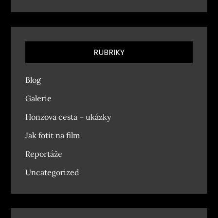
RUBRIKY
Blog
Galerie
Honzova cesta – ukázky
Jak fotit na film
Reportáže
Uncategorized