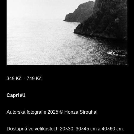
Rozpětí
349
Kč
–
749
Kč
cen:
349 Kč
Capri #1
až
749 Kč
Autorská fotografie 2025 © Honza Strouhal
Dostupná ve velikostech 20×30, 30×45 cm a 40×60 cm.