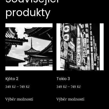
produkty
Kjóto 2
Tokio 3
Rozpětí
Rozpětí
349
Kč
–
749
Kč
349
Kč
–
749
Kč
cen:
cen:
Tento
Tento
Výběr možností
Výběr možností
349 Kč
349 Kč
produkt
produkt
až
až
má
má