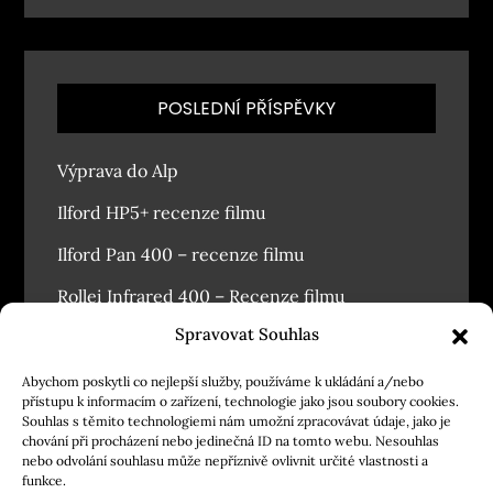
POSLEDNÍ PŘÍSPĚVKY
Výprava do Alp
Ilford HP5+ recenze filmu
Ilford Pan 400 – recenze filmu
Rollei Infrared 400 – Recenze filmu
Spravovat Souhlas
Závodský masopust 2026
Abychom poskytli co nejlepší služby, používáme k ukládání a/nebo
přístupu k informacím o zařízení, technologie jako jsou soubory cookies.
Souhlas s těmito technologiemi nám umožní zpracovávat údaje, jako je
chování při procházení nebo jedinečná ID na tomto webu. Nesouhlas
nebo odvolání souhlasu může nepříznivě ovlivnit určité vlastnosti a
funkce.