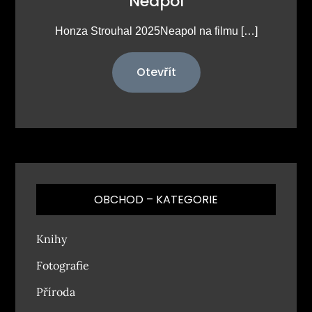
Neapol
Honza Strouhal 2025Neapol na filmu […]
Otevřít
OBCHOD – KATEGORIE
Knihy
Fotografie
Příroda