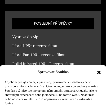
POSLEDNÍ PŘÍSPĚVKY
Výprava do Alp
Ilford HP5+ recenze filmu
Ilford Pan 400 – recenze filmu
Rollei Infrared 400 – Recenze filmu
Spravovat Souhlas
Závodský masopust 2026
Abychom poskytli co nejlepší služby, používáme k ukládání a/nebo
přístupu k informacím o zařízení, technologie jako jsou soubory cookies.
Souhlas s těmito technologiemi nám umožní zpracovávat údaje, jako je
chování při procházení nebo jedinečná ID na tomto webu. Nesouhlas
nebo odvolání souhlasu může nepříznivě ovlivnit určité vlastnosti a
funkce.