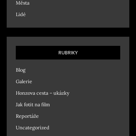
Města
Lidé
RUBRIKY
Blog
Galerie
Honzova cesta – ukázky
Jak fotit na film
Reportáže
Uncategorized