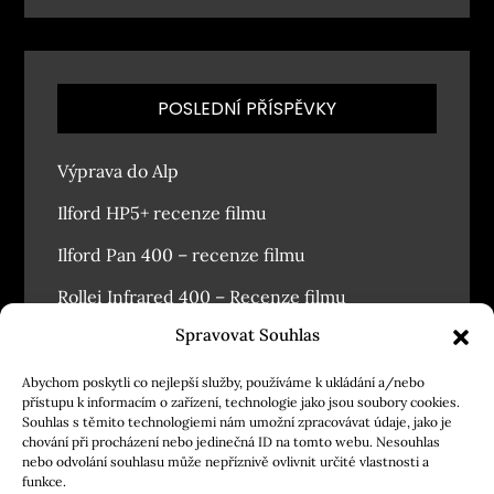
POSLEDNÍ PŘÍSPĚVKY
Výprava do Alp
Ilford HP5+ recenze filmu
Ilford Pan 400 – recenze filmu
Rollei Infrared 400 – Recenze filmu
Spravovat Souhlas
Závodský masopust 2026
Abychom poskytli co nejlepší služby, používáme k ukládání a/nebo
přístupu k informacím o zařízení, technologie jako jsou soubory cookies.
Souhlas s těmito technologiemi nám umožní zpracovávat údaje, jako je
chování při procházení nebo jedinečná ID na tomto webu. Nesouhlas
nebo odvolání souhlasu může nepříznivě ovlivnit určité vlastnosti a
funkce.