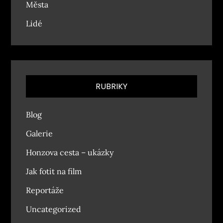
Města
Lidé
RUBRIKY
Blog
Galerie
Honzova cesta – ukázky
Jak fotit na film
Reportáže
Uncategorized