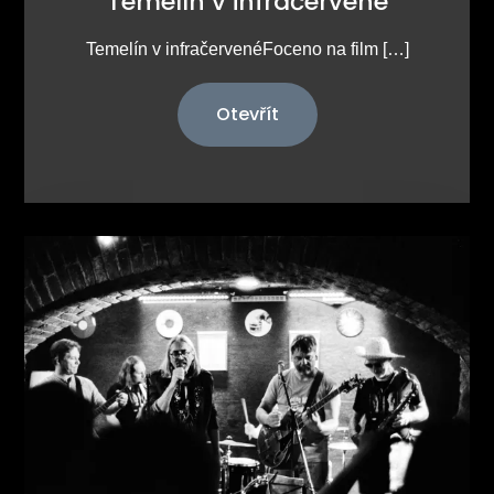
Temelín v infračervené
Temelín v infračervenéFoceno na film […]
Otevřít