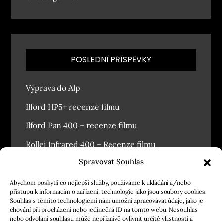
POSLEDNÍ PŘÍSPĚVKY
Výprava do Alp
Ilford HP5+ recenze filmu
Ilford Pan 400 – recenze filmu
Rollei Infrared 400 – Recenze filmu
Spravovat Souhlas
Závodský masopust 2026
Abychom poskytli co nejlepší služby, používáme k ukládání a/nebo
přístupu k informacím o zařízení, technologie jako jsou soubory cookies.
Souhlas s těmito technologiemi nám umožní zpracovávat údaje, jako je
chování při procházení nebo jedinečná ID na tomto webu. Nesouhlas
nebo odvolání souhlasu může nepříznivě ovlivnit určité vlastnosti a