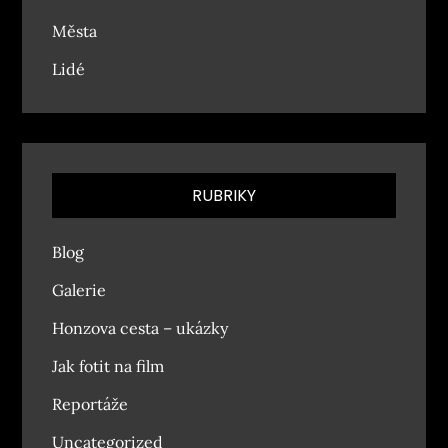
Města
Lidé
RUBRIKY
Blog
Galerie
Honzova cesta – ukázky
Jak fotit na film
Reportáže
Uncategorized