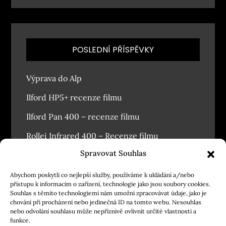
POSLEDNÍ PŘÍSPĚVKY
Výprava do Alp
Ilford HP5+ recenze filmu
Ilford Pan 400 – recenze filmu
Rollei Infrared 400 – Recenze filmu
Spravovat Souhlas
Závodský masopust 2026
Abychom poskytli co nejlepší služby, používáme k ukládání a/nebo
přístupu k informacím o zařízení, technologie jako jsou soubory cookies.
Souhlas s těmito technologiemi nám umožní zpracovávat údaje, jako je
chování při procházení nebo jedinečná ID na tomto webu. Nesouhlas
nebo odvolání souhlasu může nepříznivě ovlivnit určité vlastnosti a
funkce.