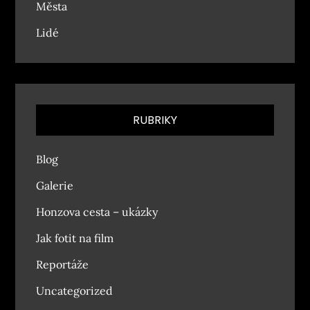
Města
Lidé
RUBRIKY
Blog
Galerie
Honzova cesta – ukázky
Jak fotit na film
Reportáže
Uncategorized