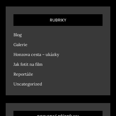
RUBRIKY
Blog
Galerie
Honzova cesta – ukázky
Jak fotit na film
Reportáže
Uncategorized