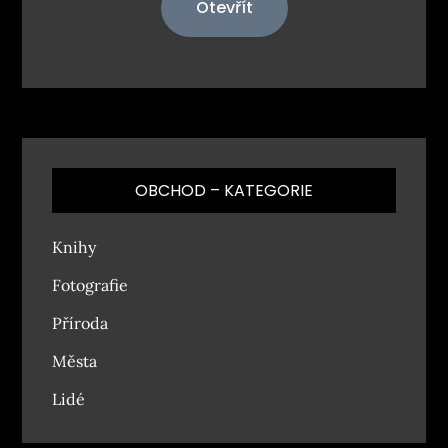
Otevřít
OBCHOD – KATEGORIE
Knihy
Fotografie
Příroda
Města
Lidé