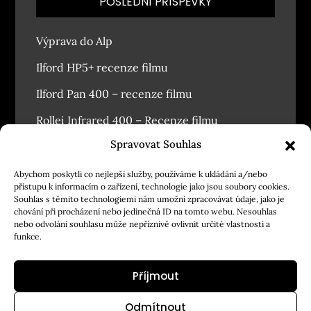
POSLEDNÍ PŘÍSPĚVKY
Výprava do Alp
Ilford HP5+ recenze filmu
Ilford Pan 400 – recenze filmu
Rollei Infrared 400 – Recenze filmu
Spravovat Souhlas
Závodský masopust 2026
Abychom poskytli co nejlepší služby, používáme k ukládání a/nebo
přístupu k informacím o zařízení, technologie jako jsou soubory cookies.
Souhlas s těmito technologiemi nám umožní zpracovávat údaje, jako je
chování při procházení nebo jedinečná ID na tomto webu. Nesouhlas
nebo odvolání souhlasu může nepříznivě ovlivnit určité vlastnosti a
funkce.
Příjmout
Odmítnout