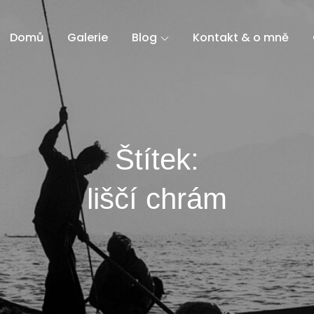
Domů
Galerie
Blog
Kontakt & o mně
Štítek:
liščí chrám