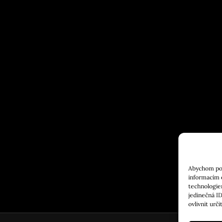
Abychom posk
informacím o
technologie
jedinečná I
ovlivnit urči