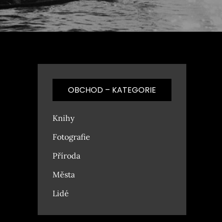
OBCHOD – KATEGORIE
Knihy
Fotografie
Příroda
Města
Lidé