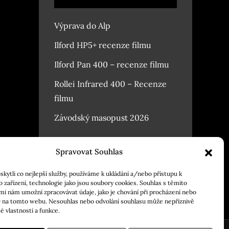
Výprava do Alp
Ilford HP5+ recenze filmu
Ilford Pan 400 – recenze filmu
Rollei Infrared 400 – Recenze
filmu
Závodský masopust 2026
Spravovat Souhlas
ytli co nejlepší služby, používáme k ukládání a/nebo přístupu k
 zařízení, technologie jako jsou soubory cookies. Souhlas s těmito
mi nám umožní zpracovávat údaje, jako je chování při procházení nebo
D na tomto webu. Nesouhlas nebo odvolání souhlasu může nepříznivě
té vlastnosti a funkce.