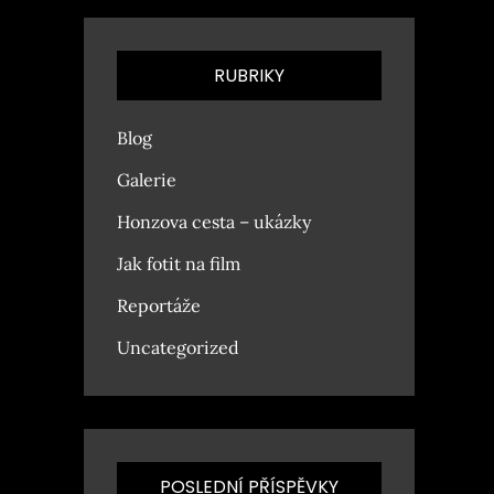
RUBRIKY
Blog
Galerie
Honzova cesta – ukázky
Jak fotit na film
Reportáže
Uncategorized
POSLEDNÍ PŘÍSPĚVKY